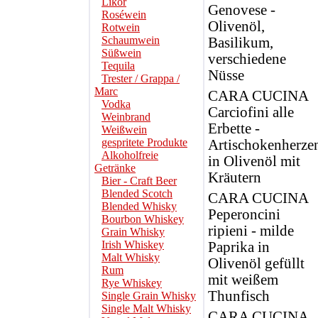
Likör
Genovese -
Roséwein
Olivenöl,
Rotwein
Schaumwein
Basilikum,
Süßwein
verschiedene
Tequila
Nüsse
Trester / Grappa /
Marc
CARA CUCINA
Vodka
Carciofini alle
Weinbrand
Erbette -
Weißwein
gespritete Produkte
Artischokenherze
Alkoholfreie
in Olivenöl mit
Getränke
Kräutern
Bier - Craft Beer
Blended Scotch
CARA CUCINA
Blended Whisky
Peperoncini
Bourbon Whiskey
ripieni - milde
Grain Whisky
Irish Whiskey
Paprika in
Malt Whisky
Olivenöl gefüllt
Rum
mit weißem
Rye Whiskey
Thunfisch
Single Grain Whisky
Single Malt Whisky
CARA CUCINA