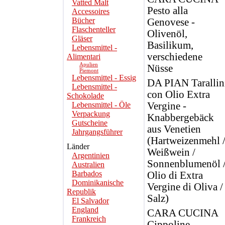
Vatted Malt
Pesto alla
Accessoires
Bücher
Genovese -
Flaschenteller
Olivenöl,
Gläser
Basilikum,
Lebensmittel -
verschiedene
Alimentari
Apulien
Nüsse
Piemont
Lebensmittel - Essig
DA PIAN Tarallin
Lebensmittel -
con Olio Extra
Schokolade
Lebensmittel - Öle
Vergine -
Verpackung
Knabbergebäck
Gutscheine
aus Venetien
Jahrgangsführer
(Hartweizenmehl 
Länder
Weißwein /
Argentinien
Sonnenblumenöl 
Australien
Barbados
Olio di Extra
Dominikanische
Vergine di Oliva /
Republik
Salz)
El Salvador
England
CARA CUCINA
Frankreich
Cippoline -