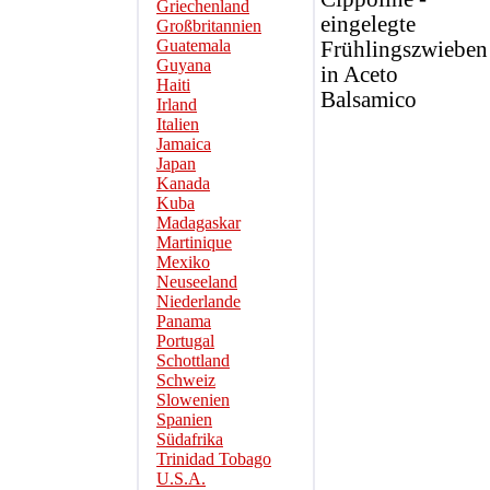
Griechenland
eingelegte
Großbritannien
Guatemala
Frühlingszwieben
Guyana
in Aceto
Haiti
Balsamico
Irland
Italien
Jamaica
Japan
Kanada
Kuba
Madagaskar
Martinique
Mexiko
Neuseeland
Niederlande
Panama
Portugal
Schottland
Schweiz
Slowenien
Spanien
Südafrika
Trinidad Tobago
U.S.A.