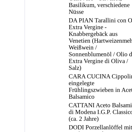
Basilikum, verschiedene
Nüsse
DA PIAN Tarallini con O
Extra Vergine -
Knabbergebäck aus
Venetien (Hartweizenmeh
Weißwein /
Sonnenblumenöl / Olio d
Extra Vergine di Oliva /
Salz)
CARA CUCINA Cippolin
eingelegte
Frühlingszwieben in Ace
Balsamico
CATTANI Aceto Balsami
di Modena I.G.P. Classic
(ca. 2 Jahre)
DODI Porzellanlöffel mi