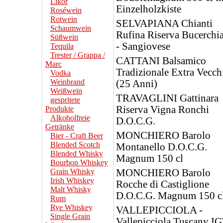
Likör
Einzelholzkiste
Roséwein
Rotwein
SELVAPIANA Chianti
Schaumwein
Rufina Riserva Bucerchia
Süßwein
- Sangiovese
Tequila
Trester / Grappa /
CATTANI Balsamico
Marc
Tradizionale Extra Vecch
Vodka
Weinbrand
(25 Anni)
Weißwein
TRAVAGLINI Gattinara
gespritete
Riserva Vigna Ronchi
Produkte
Alkoholfreie
D.O.C.G.
Getränke
MONCHIERO Barolo
Bier - Craft Beer
Blended Scotch
Montanello D.O.C.G.
Blended Whisky
Magnum 150 cl
Bourbon Whiskey
Grain Whisky
MONCHIERO Barolo
Irish Whiskey
Rocche di Castiglione
Malt Whisky
D.O.C.G. Magnum 150 c
Rum
Rye Whiskey
VALLEPICCIOLA -
Single Grain
Vallepicciola Tuscany IG