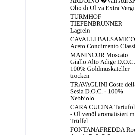
ARDOINO �Vall Aure
Olio di Oliva Extra Verg
TURMHOF
TIEFENBRUNNER
Lagrein
CAVALLI BALSAMICO
Aceto Condimento Class
MANINCOR Moscato
Giallo Alto Adige D.O.C.
100% Goldmuskateller
trocken
TRAVAGLINI Coste dell
Sesia D.O.C. - 100%
Nebbiolo
CARA CUCINA Tartufol
- Olivenöl aromatisiert m
Trüffel
FONTANAFREDDA Roe