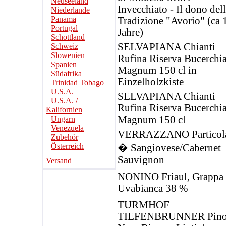
Neuseeland
Invecchiato - Il dono del
Niederlande
Panama
Tradizione "Avorio" (ca 
Portugal
Jahre)
Schottland
SELVAPIANA Chianti
Schweiz
Slowenien
Rufina Riserva Bucerchia
Spanien
Magnum 150 cl in
Südafrika
Einzelholzkiste
Trinidad Tobago
U.S.A.
SELVAPIANA Chianti
U.S.A. /
Rufina Riserva Bucerchia
Kalifornien
Magnum 150 cl
Ungarn
Venezuela
VERRAZZANO Particol
Zubehör
Österreich
� Sangiovese/Cabernet
Sauvignon
Versand
NONINO Friaul, Grappa
Uvabianca 38 %
TURMHOF
TIEFENBRUNNER Pino