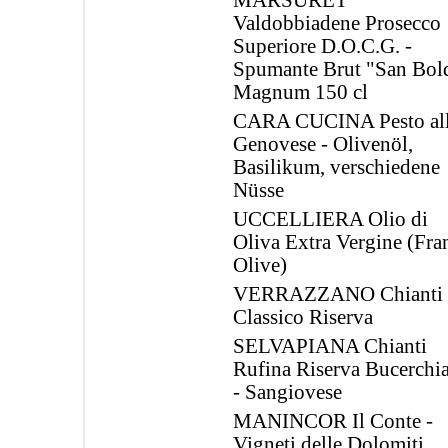
MARSURET
Valdobbiadene Prosecco
Superiore D.O.C.G. -
Spumante Brut "San Bol
Magnum 150 cl
CARA CUCINA Pesto al
Genovese - Olivenöl,
Basilikum, verschiedene
Nüsse
UCCELLIERA Olio di
Oliva Extra Vergine (Fra
Olive)
VERRAZZANO Chianti
Classico Riserva
SELVAPIANA Chianti
Rufina Riserva Bucerchia
- Sangiovese
MANINCOR Il Conte -
Vigneti delle Dolomiti