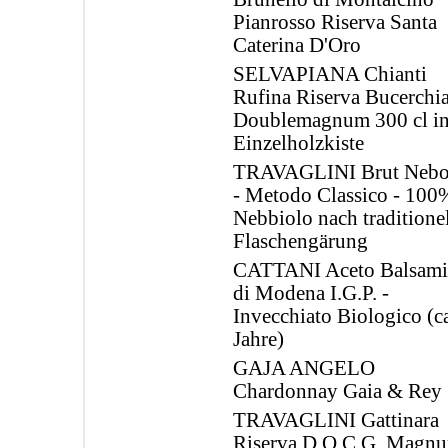
Pianrosso Riserva Santa
Caterina D'Oro
SELVAPIANA Chianti
Rufina Riserva Bucerchia
Doublemagnum 300 cl i
Einzelholzkiste
TRAVAGLINI Brut Nebo
- Metodo Classico - 100
Nebbiolo nach traditionel
Flaschengärung
CATTANI Aceto Balsami
di Modena I.G.P. -
Invecchiato Biologico (ca
Jahre)
GAJA ANGELO
Chardonnay Gaia & Rey
TRAVAGLINI Gattinara
Riserva D.O.C.G. Magn