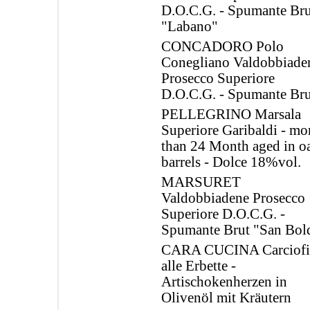
D.O.C.G. - Spumante Bru
"Labano"
CONCADORO Polo
Conegliano Valdobbiade
Prosecco Superiore
D.O.C.G. - Spumante Bru
PELLEGRINO Marsala
Superiore Garibaldi - mo
than 24 Month aged in o
barrels - Dolce 18%vol.
MARSURET
Valdobbiadene Prosecco
Superiore D.O.C.G. -
Spumante Brut "San Bol
CARA CUCINA Carciofi
alle Erbette -
Artischokenherzen in
Olivenöl mit Kräutern