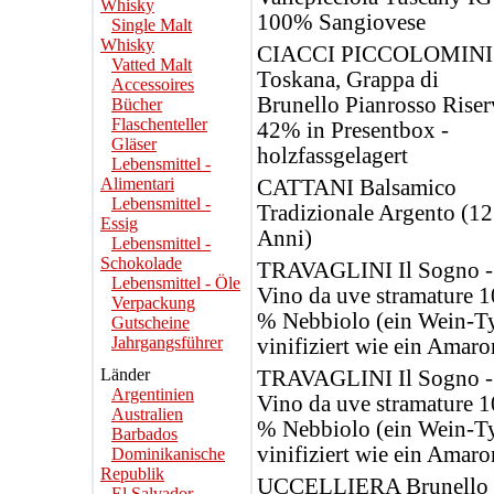
Whisky
100% Sangiovese
Single Malt
Whisky
CIACCI PICCOLOMINI
Vatted Malt
Toskana, Grappa di
Accessoires
Brunello Pianrosso Riser
Bücher
Flaschenteller
42% in Presentbox -
Gläser
holzfassgelagert
Lebensmittel -
Alimentari
CATTANI Balsamico
Lebensmittel -
Tradizionale Argento (12
Essig
Anni)
Lebensmittel -
Schokolade
TRAVAGLINI Il Sogno -
Lebensmittel - Öle
Vino da uve stramature 
Verpackung
% Nebbiolo (ein Wein-T
Gutscheine
Jahrgangsführer
vinifiziert wie ein Amaro
Länder
TRAVAGLINI Il Sogno -
Argentinien
Vino da uve stramature 
Australien
% Nebbiolo (ein Wein-T
Barbados
vinifiziert wie ein Amaro
Dominikanische
Republik
UCCELLIERA Brunello 
El Salvador