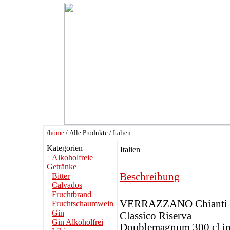
/
home
/ Alle Produkte / Italien
Kategorien
Italien
Alkoholfreie
Getränke
Beschreibung
Bitter
Calvados
Fruchtbrand
VERRAZZANO Chianti
Fruchtschaumwein
Gin
Classico Riserva
Gin Alkoholfrei
Doublemagnum 300 cl i