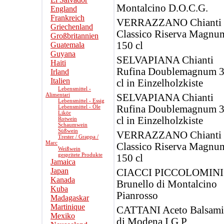
Montalcino D.O.C.G.
England
Frankreich
VERRAZZANO Chianti
Griechenland
Classico Riserva Magnu
Großbritannien
150 cl
Guatemala
Guyana
SELVAPIANA Chianti
Haiti
Rufina Doublemagnum 
Irland
Italien
cl in Einzelholzkiste
Lebensmittel -
Alimentari
SELVAPIANA Chianti
Lebensmittel - Essig
Lebensmittel - Öle
Rufina Doublemagnum 
Likör
cl in Einzelholzkiste
Rotwein
Schaumwein
Süßwein
VERRAZZANO Chianti
Trester / Grappa /
Marc
Classico Riserva Magnu
Weißwein
gespritete Produkte
150 cl
Jamaica
Japan
CIACCI PICCOLOMINI
Kanada
Brunello di Montalcino
Kuba
Pianrosso
Madagaskar
Martinique
CATTANI Aceto Balsami
Mexiko
di Modena I.G.P.