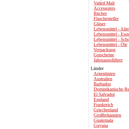
Vatted Malt
Accessoires
Bücher
Flaschenteller
Gläser
Lebensmittel - Alim
Lebensmittel - Essi
Lebensmittel - Sch
Lebensmittel - Öle
Verpackung
Gutscheine
Jahrgangsführer
Länder
Argentinien
Australien
Barbados
Dominikanische Re
El Salvador
England
Frankreich
Griechenland
Großbritannien
Guatemala
Guyana