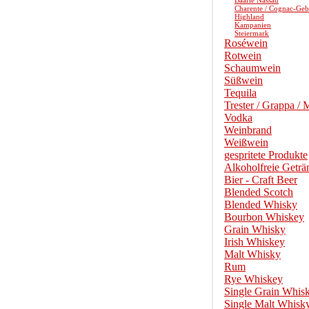
Baarle Nassau
Charente / Cognac-Geb
Highland
Kampanien
Steiermark
Roséwein
Rotwein
Schaumwein
Süßwein
Tequila
Trester / Grappa / 
Vodka
Weinbrand
Weißwein
gespritete Produkte
Alkoholfreie Geträ
Bier - Craft Beer
Blended Scotch
Blended Whisky
Bourbon Whiskey
Grain Whisky
Irish Whiskey
Malt Whisky
Rum
Rye Whiskey
Single Grain Whis
Single Malt Whisk