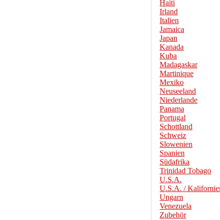
Haiti
Irland
Italien
Jamaica
Japan
Kanada
Kuba
Madagaskar
Martinique
Mexiko
Neuseeland
Niederlande
Panama
Portugal
Schottland
Schweiz
Slowenien
Spanien
Südafrika
Trinidad Tobago
U.S.A.
U.S.A. / Kalifornie
Ungarn
Venezuela
Zubehör