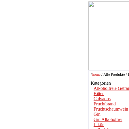
/
home
/ Alle Produkte / 
Kategorien
Alkoholfreie Geträ
Bitter
Calvados
Fruchtbrand
Fruchtschaumwein
Gin
Gin Alkoholfrei
Likör