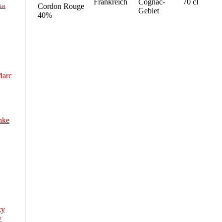
Frankreich
Cognac-
70 cl
Cordon Rouge
iet
Gebiet
40%
Marc
nke
ky
y