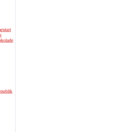
entari
g
okolade
publik