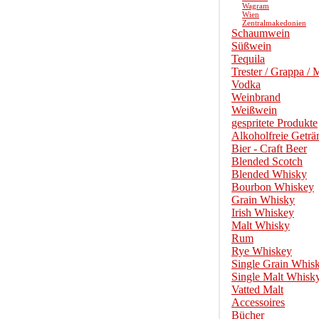
Wagram
Wien
Zentralmakedonien
Schaumwein
Süßwein
Tequila
Trester / Grappa / 
Vodka
Weinbrand
Weißwein
gespritete Produkte
Alkoholfreie Geträ
Bier - Craft Beer
Blended Scotch
Blended Whisky
Bourbon Whiskey
Grain Whisky
Irish Whiskey
Malt Whisky
Rum
Rye Whiskey
Single Grain Whis
Single Malt Whisk
Vatted Malt
Accessoires
Bücher