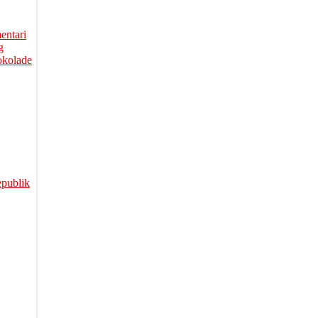
entari
g
okolade
publik