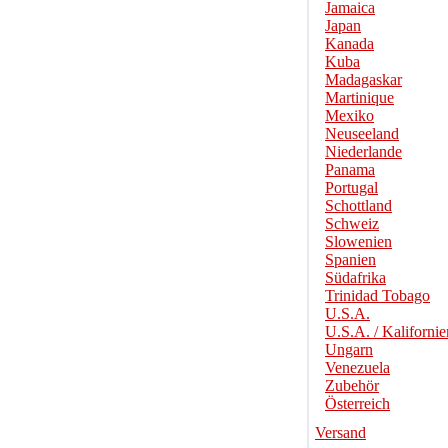
Jamaica
Japan
Kanada
Kuba
Madagaskar
Martinique
Mexiko
Neuseeland
Niederlande
Panama
Portugal
Schottland
Schweiz
Slowenien
Spanien
Südafrika
Trinidad Tobago
U.S.A.
U.S.A. / Kalifornie
Ungarn
Venezuela
Zubehör
Österreich
Versand