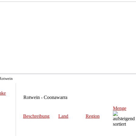
 Rotwein
nke
Rotwein - Coonawarra
Menge
Beschreibung
Land
Region