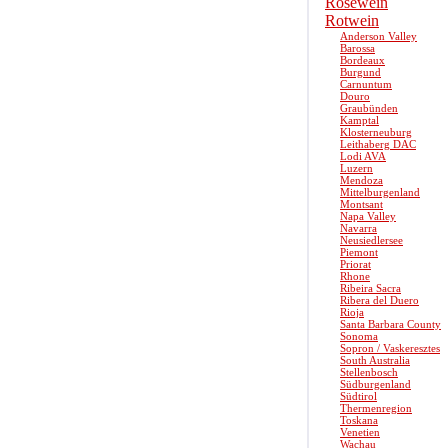
Roséwein
Rotwein
Anderson Valley
Barossa
Bordeaux
Burgund
Carnuntum
Douro
Graubünden
Kamptal
Klosterneuburg
Leithaberg DAC
Lodi AVA
Luzern
Mendoza
Mittelburgenland
Montsant
Napa Valley
Navarra
Neusiedlersee
Piemont
Priorat
Rhone
Ribeira Sacra
Ribera del Duero
Rioja
Santa Barbara County
Sonoma
Sopron / Vaskeresztes
South Australia
Stellenbosch
Südburgenland
Südtirol
Thermenregion
Toskana
Venetien
Wachau