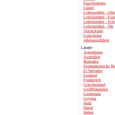
Flaschenteller
Gläser
Lebensmittel - Alim
Lebensmittel - Essi
Lebensmittel - Sch
Lebensmittel - Öle
Verpackung
Gutscheine
Jahrgangsführer
Länder
Argentinien
Australien
Barbados
Dominikanische Re
El Salvador
England
Frankreich
Griechenland
Großbritannien
Guatemala
Guyana
Haiti
Irland
Italien