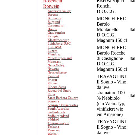
Riserva Vigna
Ita
Roséwein
Ronchi
Rotwein
D.O.C.G.
Anderson Valley
Barossa
MONCHIERO
Bordeaux
Burgund
Barolo
Carnuntum
Montanello
Ita
Douro
Graubünden
D.O.C.G.
Kamptal
Magnum 150 cl
Klosterneuburg
Leithaberg DAC
MONCHIERO
Lodi AVA
Luzern
Barolo Rocche
Mendoza
di Castiglione
Ita
Mittelburgenland
Montsant
D.O.C.G.
Napa Valley
Magnum 150 cl
Navarra
Neusiedlersee
TRAVAGLINI
Piemont
Priorat
Il Sogno - Vino
Rhone
da uve
Ribeira Sacra
Ribera del Duero
stramature 100
Rioja
Ita
% Nebbiolo
Santa Barbara County
Sonoma
(ein Wein-Typ,
Sopron / Vaskeresztes
vinifiziert wie
South Australia
Stellenbosch
ein Amarone)
Südburgenland
Südtirol
TRAVAGLINI
Thermenregion
Il Sogno - Vino
Toskana
Venetien
da uve
Wachau