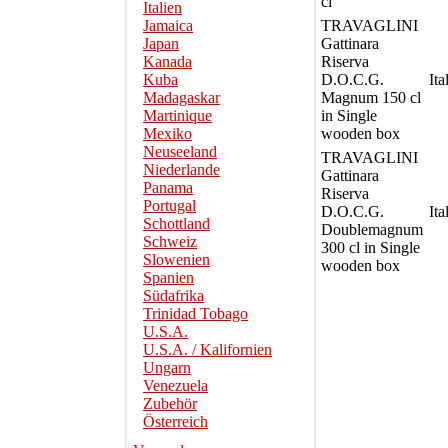
cl
Italien
Jamaica
TRAVAGLINI
Japan
Gattinara
Kanada
Riserva
Kuba
D.O.C.G.
Ita
Madagaskar
Magnum 150 cl
Martinique
in Single
Mexiko
wooden box
Neuseeland
TRAVAGLINI
Niederlande
Gattinara
Panama
Riserva
Portugal
D.O.C.G.
Ita
Schottland
Doublemagnum
Schweiz
300 cl in Single
Slowenien
wooden box
Spanien
Südafrika
Trinidad Tobago
U.S.A.
U.S.A. / Kalifornien
Ungarn
Venezuela
Zubehör
Österreich