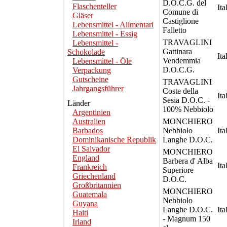
D.O.C.G. del
Flaschenteller
Ita
Comune di
Gläser
Castiglione
Lebensmittel - Alimentari
Falletto
Lebensmittel - Essig
TRAVAGLINI
Lebensmittel -
Gattinara
Schokolade
Ita
Vendemmia
Lebensmittel - Öle
D.O.C.G.
Verpackung
Gutscheine
TRAVAGLINI
Jahrgangsführer
Coste della
Ita
Sesia D.O.C. -
Länder
100% Nebbiolo
Argentinien
Australien
MONCHIERO
Barbados
Nebbiolo
Ita
Dominikanische Republik
Langhe D.O.C.
El Salvador
MONCHIERO
England
Barbera d' Alba
Ita
Frankreich
Superiore
Griechenland
D.O.C.
Großbritannien
MONCHIERO
Guatemala
Nebbiolo
Guyana
Langhe D.O.C.
Ita
Haiti
- Magnum 150
Irland