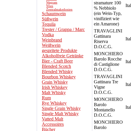
stramature 100
Wagram
Ita
Wien
% Nebbiolo
Zentralmakedonien
(ein Wein-Typ,
Schaumwein
vinifiziert wie
Süßwein
ein Amarone)
Tequila
Trester / Grappa / Marc
TRAVAGLINI
Vodka
Gattinara
Ita
Weinbrand
Riserva
Weißwein
D.O.C.G.
gespritete Produkte
MONCHIERO
Alkoholfreie Getränke
Barolo Rocche
Bier - Craft Beer
Ita
di Castiglione
Blended Scotch
D.O.C.G.
Blended Whisky
TRAVAGLINI
Bourbon Whiskey
Gattinara Tre
Grain Whisky
Ita
Vigne
Irish Whiskey
D.O.C.G.
Malt Whisky
Rum
MONCHIERO
Rye Whiskey
Barolo
Ita
Single Grain Whisky
Montanello
Single Malt Whisky
D.O.C.G.
Vatted Malt
MONCHIERO
Accessoires
Barolo
Bücher