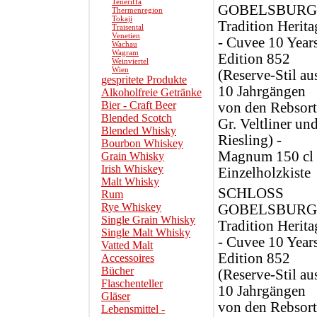
Teneriffa
GOBELSBURG
Thermenregion
Tokaji
Tradition Herita
Traisental
Venetien
- Cuvee 10 Years
Wachau
Wagram
Edition 852
Weinviertel
Wien
(Reserve-Stil au
gespritete Produkte
10 Jahrgängen
Alkoholfreie Getränke
Bier - Craft Beer
von den Rebsor
Blended Scotch
Gr. Veltliner un
Blended Whisky
Riesling) -
Bourbon Whiskey
Magnum 150 cl 
Grain Whisky
Irish Whiskey
Einzelholzkiste
Malt Whisky
SCHLOSS
Rum
Rye Whiskey
GOBELSBURG
Single Grain Whisky
Tradition Herita
Single Malt Whisky
- Cuvee 10 Years
Vatted Malt
Edition 852
Accessoires
Bücher
(Reserve-Stil au
Flaschenteller
10 Jahrgängen
Gläser
von den Rebsor
Lebensmittel -