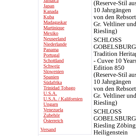
Jamaica
(Reserve-Stil au
Japan
10 Jahrgängen
Kanada
von den Rebsor
Kuba
Madagaskar
Gr. Veltliner un
Martinique
Riesling)
Mexiko
Neuseeland
SCHLOSS
Niederlande
GOBELSBURG
Panama
Tradition Herita
Portugal
- Cuvee 10 Years
Schottland
Schweiz
Edition 850
Slowenien
(Reserve-Stil au
Spanien
10 Jahrgängen
Südafrika
Trinidad Tobago
von den Rebsor
U.S.A.
Gr. Veltliner un
U.S.A. / Kalifornien
Riesling)
Ungarn
Venezuela
SCHLOSS
Zubehör
GOBELSBURG
Österreich
Riesling Zöbing
Versand
Heiligenstein