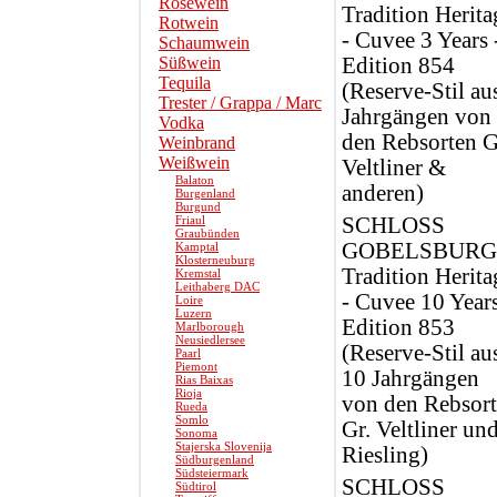
Roséwein
Tradition Herita
Rotwein
- Cuvee 3 Years 
Schaumwein
Süßwein
Edition 854
Tequila
(Reserve-Stil au
Trester / Grappa / Marc
Jahrgängen von
Vodka
den Rebsorten G
Weinbrand
Weißwein
Veltliner &
Balaton
anderen)
Burgenland
Burgund
Friaul
SCHLOSS
Graubünden
GOBELSBURG
Kamptal
Klosterneuburg
Tradition Herita
Kremstal
Leithaberg DAC
- Cuvee 10 Years
Loire
Luzern
Edition 853
Marlborough
Neusiedlersee
(Reserve-Stil au
Paarl
Piemont
10 Jahrgängen
Rias Baixas
Rioja
von den Rebsor
Rueda
Somlo
Gr. Veltliner un
Sonoma
Stajerska Slovenija
Riesling)
Südburgenland
Südsteiermark
SCHLOSS
Südtirol