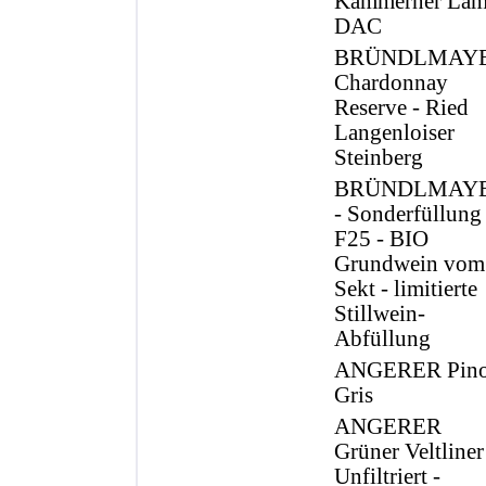
Kammerner La
DAC
BRÜNDLMAY
Chardonnay
Reserve - Ried
Langenloiser
Steinberg
BRÜNDLMAY
- Sonderfüllung
F25 - BIO
Grundwein vom
Sekt - limitierte
Stillwein-
Abfüllung
ANGERER Pino
Gris
ANGERER
Grüner Veltliner
Unfiltriert -