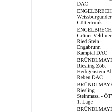
DAC
ENGELBRECH
Weissburgunder
Göttertrunk
ENGELBRECH
Grüner Veltliner
Ried Stein
Engabrunn
Kamptal DAC
BRÜNDLMAY
Riesling Zöb.
Heiligenstein Al
Reben DAC
BRÜNDLMAY
Riesling
Steinmassl - Ö
1. Lage
BRÜNDLMAY