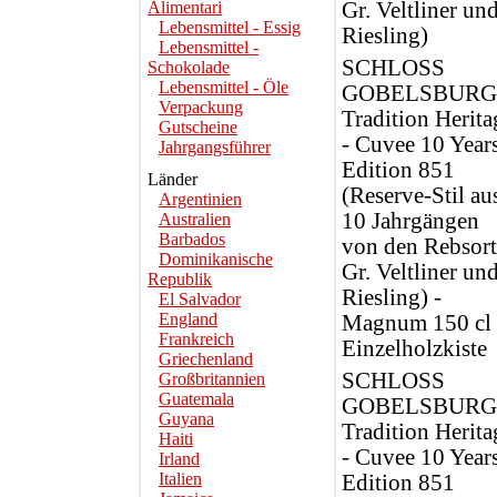
Alimentari
Gr. Veltliner un
Lebensmittel - Essig
Riesling)
Lebensmittel -
SCHLOSS
Schokolade
Lebensmittel - Öle
GOBELSBURG
Verpackung
Tradition Herita
Gutscheine
- Cuvee 10 Years
Jahrgangsführer
Edition 851
Länder
(Reserve-Stil au
Argentinien
10 Jahrgängen
Australien
Barbados
von den Rebsor
Dominikanische
Gr. Veltliner un
Republik
Riesling) -
El Salvador
England
Magnum 150 cl 
Frankreich
Einzelholzkiste
Griechenland
SCHLOSS
Großbritannien
Guatemala
GOBELSBURG
Guyana
Tradition Herita
Haiti
- Cuvee 10 Years
Irland
Italien
Edition 851