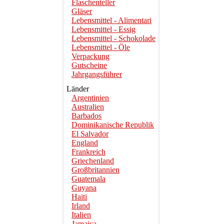
Flaschenteller
Gläser
Lebensmittel - Alimentari
Lebensmittel - Essig
Lebensmittel - Schokolade
Lebensmittel - Öle
Verpackung
Gutscheine
Jahrgangsführer
Länder
Argentinien
Australien
Barbados
Dominikanische Republik
El Salvador
England
Frankreich
Griechenland
Großbritannien
Guatemala
Guyana
Haiti
Irland
Italien
Jamaica