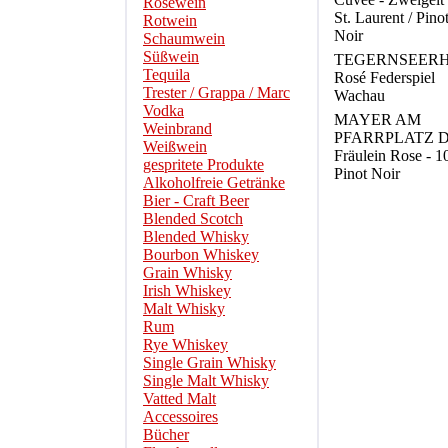
Roséwein
St. Laurent / Pino
Rotwein
Noir
Schaumwein
Süßwein
TEGERNSEER
Tequila
Rosé Federspiel
Trester / Grappa / Marc
Wachau
Vodka
MAYER AM
Weinbrand
PFARRPLATZ D
Weißwein
Fräulein Rose - 
gespritete Produkte
Pinot Noir
Alkoholfreie Getränke
Bier - Craft Beer
Blended Scotch
Blended Whisky
Bourbon Whiskey
Grain Whisky
Irish Whiskey
Malt Whisky
Rum
Rye Whiskey
Single Grain Whisky
Single Malt Whisky
Vatted Malt
Accessoires
Bücher