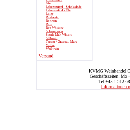
Gin
Lebensmittel - Schokolade
Lebensmittel - Öle
Likör
Roséwein
Rotwein
Rum
Rye Whiskey
Schaumwein
Single Malt Whisky
Süßwein
Trester / Grappa / Marc
Vodka
Weißwein
Versand
KVMG Weinhandel Gmb
Geschäftszeiten: Mo -
Tel +43 1 512 68
Informationen