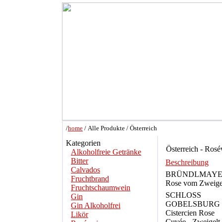
/
home
/ Alle Produkte / Österreich
Kategorien
Österreich - Ros
Alkoholfreie Getränke
Bitter
Beschreibung
Calvados
BRÜNDLMAY
Fruchtbrand
Rose vom Zweige
Fruchtschaumwein
SCHLOSS
Gin
GOBELSBURG
Gin Alkoholfrei
Cistercien Rose
Likör
Cuvée - Zweigelt 