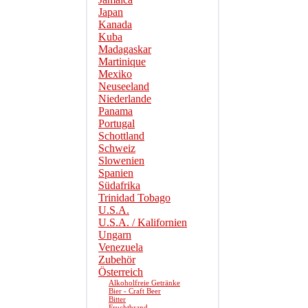
Japan
Kanada
Kuba
Madagaskar
Martinique
Mexiko
Neuseeland
Niederlande
Panama
Portugal
Schottland
Schweiz
Slowenien
Spanien
Südafrika
Trinidad Tobago
U.S.A.
U.S.A. / Kalifornien
Ungarn
Venezuela
Zubehör
Österreich
Alkoholfreie Getränke
Bier - Craft Beer
Bitter
Fruchtbrand