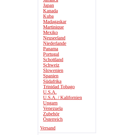
Japan
Kanada
Kuba
Madagaskar
Martinique
Mexiko
Neuseeland
Niederlande
Panama
Portugal
Schottland
Schweiz
Slowenien
Spanien
Südafrika
Trinidad Tobago
U.S.A.
U.S.A. / Kalifornien
Ungarn
Venezuela
Zubehör
Österreich
Versand