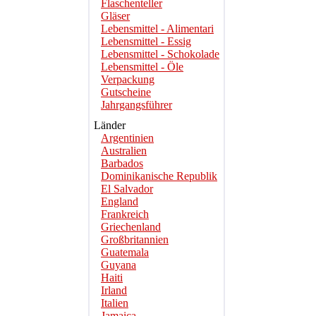
Flaschenteller
Gläser
Lebensmittel - Alimentari
Lebensmittel - Essig
Lebensmittel - Schokolade
Lebensmittel - Öle
Verpackung
Gutscheine
Jahrgangsführer
Länder
Argentinien
Australien
Barbados
Dominikanische Republik
El Salvador
England
Frankreich
Griechenland
Großbritannien
Guatemala
Guyana
Haiti
Irland
Italien
Jamaica