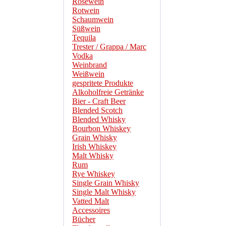
Roséwein
Rotwein
Schaumwein
Süßwein
Tequila
Trester / Grappa / Marc
Vodka
Weinbrand
Weißwein
gespritete Produkte
Alkoholfreie Getränke
Bier - Craft Beer
Blended Scotch
Blended Whisky
Bourbon Whiskey
Grain Whisky
Irish Whiskey
Malt Whisky
Rum
Rye Whiskey
Single Grain Whisky
Single Malt Whisky
Vatted Malt
Accessoires
Bücher