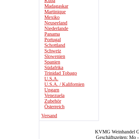
Kuba
Madagaskar
Martinique
Mexiko
Neuseeland
Niederlande
Panama
Portugal
Schottland
Schweiz
Slowenien
Spanien
Südafrika
Trinidad Tobago
U.S.A.
U.S.A. / Kalifornien
Ungarn
Venezuela
Zubehör
Österreich
Versand
KVMG Weinhandel Gmb
Geschäftszeiten: Mo -