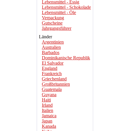
Lebensmittel - Essig
Lebensmittel - Schokolade
Lebensmittel - Öle
Verpackung
Gutscheine
Jahrgangsführer
Länder
Argentinien
Australien
Barbados
Dominikanische Republik
El Salvador
England
Frankreich
Griechenland
Großbritannien
Guatemala
Guyana
Haiti
Irland
Italien
Jamaica
Japan
Kanada