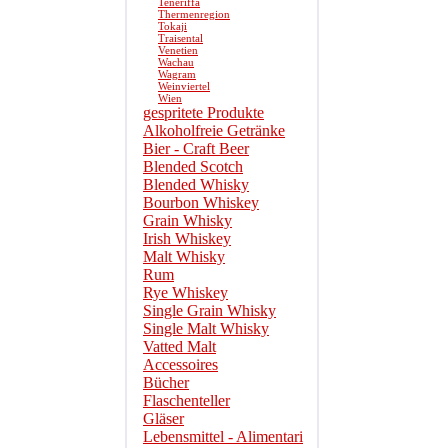
Teneriffa
Thermenregion
Tokaji
Traisental
Venetien
Wachau
Wagram
Weinviertel
Wien
gespritete Produkte
Alkoholfreie Getränke
Bier - Craft Beer
Blended Scotch
Blended Whisky
Bourbon Whiskey
Grain Whisky
Irish Whiskey
Malt Whisky
Rum
Rye Whiskey
Single Grain Whisky
Single Malt Whisky
Vatted Malt
Accessoires
Bücher
Flaschenteller
Gläser
Lebensmittel - Alimentari