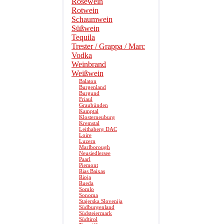
Roséwein
Rotwein
Schaumwein
Süßwein
Tequila
Trester / Grappa / Marc
Vodka
Weinbrand
Weißwein
Balaton
Burgenland
Burgund
Friaul
Graubünden
Kamptal
Klosterneuburg
Kremstal
Leithaberg DAC
Loire
Luzern
Marlborough
Neusiedlersee
Paarl
Piemont
Rias Baixas
Rioja
Rueda
Somlo
Sonoma
Stajerska Slovenija
Südburgenland
Südsteiermark
Südtirol