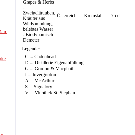
Grapes & Herbs
-
Zweigelttrauben,
Österreich
Kremstal
75 cl
Kräuter aus
Wildsammlung,
belebtes Wasser
Marc
- Biodynamisch
Demeter
Legende:
C ... Cadenhead
nke
D ... Distillerie Eigenabfüllung
G ... Gordon & Macphail
I ... Invergordon
A ... Mc Arthur
S ... Signatory
V ... Vinothek St. Stephan
ky