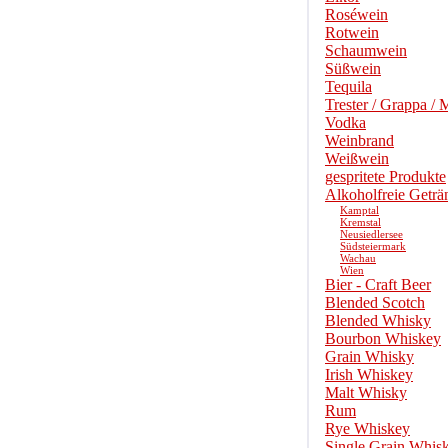
Roséwein
Rotwein
Schaumwein
Süßwein
Tequila
Trester / Grappa / 
Vodka
Weinbrand
Weißwein
gespritete Produkte
Alkoholfreie Geträ
Kamptal
Kremstal
Neusiedlersee
Südsteiermark
Wachau
Wien
Bier - Craft Beer
Blended Scotch
Blended Whisky
Bourbon Whiskey
Grain Whisky
Irish Whiskey
Malt Whisky
Rum
Rye Whiskey
Single Grain Whis