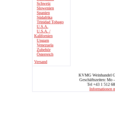
Schweiz
Slowenien
Spanien
Südafrika
Trinidad Tobago
U.S.A.
U.S.A. /
Kalifornien
Ungarn
Venezuela
Zubehör
Österreich
Versand
KVMG Weinhandel Gmb
Geschäftszeiten: Mo -
Tel +43 1 512 68
Informationen