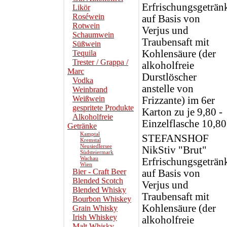
Erfrischungsgeträn
Likör
Roséwein
auf Basis von
Rotwein
Verjus und
Schaumwein
Traubensaft mit
Süßwein
Kohlensäure (der
Tequila
Trester / Grappa /
alkoholfreie
Marc
Durstlöscher
Vodka
anstelle von
Weinbrand
Weißwein
Frizzante) im 6er
gespritete Produkte
Karton zu je 9,80 -
Alkoholfreie
Einzelflasche 10,80
Getränke
Kamptal
STEFANSHOF
Kremstal
Neusiedlersee
NikStiv "Brut"
Südsteiermark
Wachau
Erfrischungsgeträn
Wien
Bier - Craft Beer
auf Basis von
Blended Scotch
Verjus und
Blended Whisky
Traubensaft mit
Bourbon Whiskey
Kohlensäure (der
Grain Whisky
Irish Whiskey
alkoholfreie
Malt Whisky