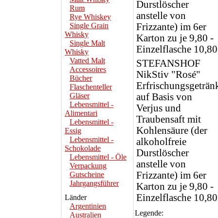
Durstlöscher
Rum
anstelle von
Rye Whiskey
Single Grain
Frizzante) im 6er
Whisky
Karton zu je 9,80 -
Single Malt
Einzelflasche 10,80
Whisky
Vatted Malt
STEFANSHOF
Accessoires
NikStiv "Rosé"
Bücher
Erfrischungsgeträn
Flaschenteller
Gläser
auf Basis von
Lebensmittel -
Verjus und
Alimentari
Traubensaft mit
Lebensmittel -
Kohlensäure (der
Essig
Lebensmittel -
alkoholfreie
Schokolade
Durstlöscher
Lebensmittel - Öle
anstelle von
Verpackung
Frizzante) im 6er
Gutscheine
Jahrgangsführer
Karton zu je 9,80 -
Einzelflasche 10,80
Länder
Argentinien
Legende:
Australien