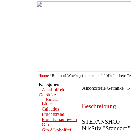
/
home
/ Rum und Whiskey international / Alkoholfreie Ge
Kategorien
Alkoholfreie Getränke - N
Alkoholfreie
Getränke
Kamptal
Bitter
Beschreibung
Calvados
Fruchtbrand
Fruchtschaumwein
STEFANSHOF
Gin
NikStiv "Standard"
Gin Alkoholfrei