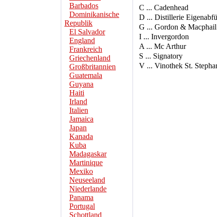
Barbados
C ... Cadenhead
Dominikanische
D ... Distillerie Eigenabf
Republik
G ... Gordon & Macphail
El Salvador
I ... Invergordon
England
A ... Mc Arthur
Frankreich
S ... Signatory
Griechenland
V ... Vinothek St. Stepha
Großbritannien
Guatemala
Guyana
Haiti
Irland
Italien
Jamaica
Japan
Kanada
Kuba
Madagaskar
Martinique
Mexiko
Neuseeland
Niederlande
Panama
Portugal
Schottland