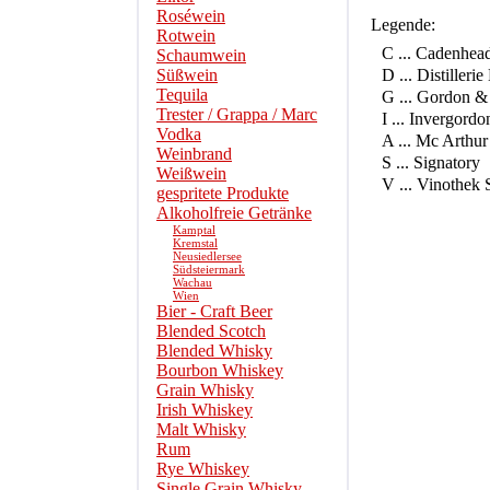
Roséwein
Legende:
Rotwein
C ... Cadenhea
Schaumwein
Süßwein
D ... Distilleri
Tequila
G ... Gordon &
Trester / Grappa / Marc
I ... Invergordo
Vodka
A ... Mc Arthur
Weinbrand
S ... Signatory
Weißwein
V ... Vinothek 
gespritete Produkte
Alkoholfreie Getränke
Kamptal
Kremstal
Neusiedlersee
Südsteiermark
Wachau
Wien
Bier - Craft Beer
Blended Scotch
Blended Whisky
Bourbon Whiskey
Grain Whisky
Irish Whiskey
Malt Whisky
Rum
Rye Whiskey
Single Grain Whisky