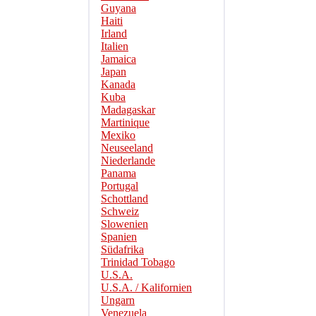
Guyana
Haiti
Irland
Italien
Jamaica
Japan
Kanada
Kuba
Madagaskar
Martinique
Mexiko
Neuseeland
Niederlande
Panama
Portugal
Schottland
Schweiz
Slowenien
Spanien
Südafrika
Trinidad Tobago
U.S.A.
U.S.A. / Kalifornien
Ungarn
Venezuela