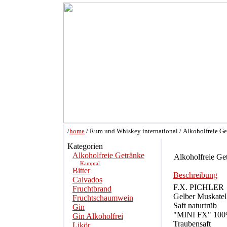
/
home
/ Rum und Whiskey international / Alkoholfreie Ge
Kategorien
Alkoholfreie Getränke
Alkoholfreie Ge
Kamptal
Bitter
Beschreibung
Calvados
F.X. PICHLER
Fruchtbrand
Gelber Muskatel
Fruchtschaumwein
Saft naturtrüb
Gin
"MINI FX" 10
Gin Alkoholfrei
Traubensaft
Likör