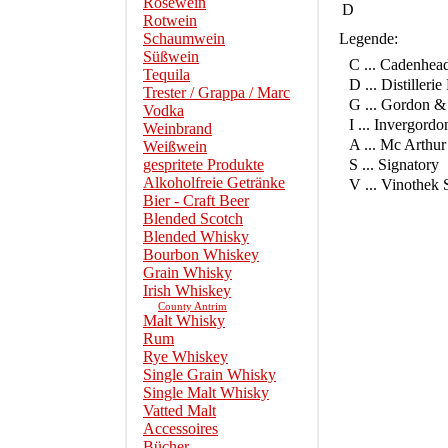
Roséwein
D
Rotwein
Schaumwein
Legende:
Süßwein
C ... Cadenhea
Tequila
D ... Distilleri
Trester / Grappa / Marc
G ... Gordon &
Vodka
I ... Invergordo
Weinbrand
A ... Mc Arthur
Weißwein
gespritete Produkte
S ... Signatory
Alkoholfreie Getränke
V ... Vinothek 
Bier - Craft Beer
Blended Scotch
Blended Whisky
Bourbon Whiskey
Grain Whisky
Irish Whiskey
County Antrim
Malt Whisky
Rum
Rye Whiskey
Single Grain Whisky
Single Malt Whisky
Vatted Malt
Accessoires
Bücher