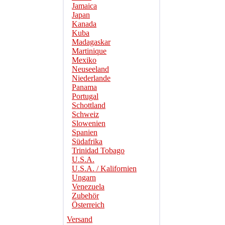
Jamaica
Japan
Kanada
Kuba
Madagaskar
Martinique
Mexiko
Neuseeland
Niederlande
Panama
Portugal
Schottland
Schweiz
Slowenien
Spanien
Südafrika
Trinidad Tobago
U.S.A.
U.S.A. / Kalifornien
Ungarn
Venezuela
Zubehör
Österreich
Versand